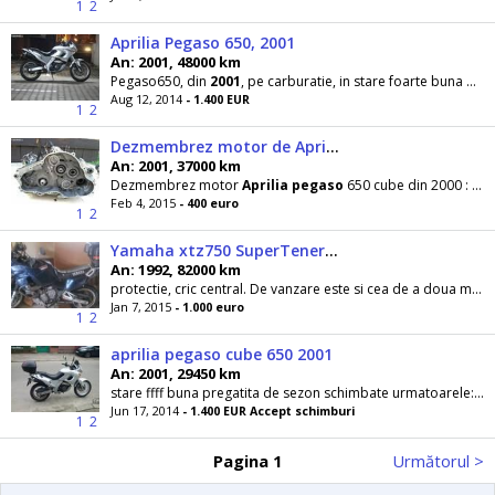
1
2
Aprilia Pegaso 650, 2001
An: 2001, 48000 km
Pegaso650, din
2001
, pe carburatie, in stare foarte buna de functionare. Estetic are cateva
Aug 12, 2014
- 1.400 EUR
1
2
Dezmembrez motor de Aprilia pegaso 650 , 2001
An: 2001, 37000 km
Dezmembrez motor
Aprilia
pegaso
650 cube din 2000 : motorul este in stare de functionare , il vand
Feb 4, 2015
- 400 euro
1
2
Yamaha xtz750 SuperTenere, 1992
An: 1992, 82000 km
protectie, cric central. De vanzare este si cea de a doua motocicleta, (
Jan 7, 2015
- 1.000 euro
1
2
aprilia pegaso cube 650 2001
An: 2001, 29450 km
stare ffff buna pregatita de sezon schimbate urmatoarele: chitul de lant DID ulei si filtru bujie MGK Bixenon anvelopa spate este vopsita integral...
Jun 17, 2014
- 1.400 EUR Accept schimburi
1
2
Pagina 1
Următorul >