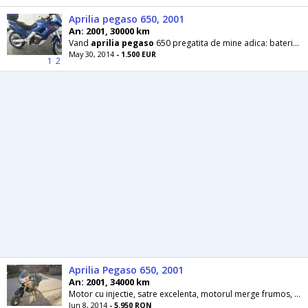
Aprilia pegaso 650, 2001
An: 2001, 30000 km
Vand
aprilia
pegaso
650 pregatita de mine adica: baterie noua, cauciucuri noi metzeler tourance
May 30, 2014
- 1.500 EUR
1
2
Aprilia Pegaso 650, 2001
An: 2001, 34000 km
Motor cu injectie, satre excelenta, motorul merge frumos, nu scoate fum, recent adus in tara, toate acte pentru inmatriculare! Pret 1350 Eu,...
Jun 8, 2014
- 5.950 RON