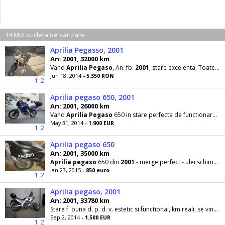
14 Motocicleta de vanzare
Aprilia Pegasso, 2001
An: 2001, 32000 km
Vand
Aprilia
Pegaso
, An. fb.
2001
, stare excelenta. Toate acte pentru inmatriculare, recent adusa
Jun 18, 2014
- 5.350 RON
1
2
Aprilia pegaso 650, 2001
An: 2001, 26000 km
Vand
Aprilia
Pegaso
650 in stare perfecta de functionare recent adusa in tara
May 31, 2014
- 1.900 EUR
1
2
Aprilia pegaso 650
An: 2001, 35000 km
Aprilia
pegaso
650 din
2001
- merge perfect - ulei schimbat de curand - cauciucuri ok - acte
Jan 23, 2015
- 850 euro
1
2
Aprilia pegaso, 2001
An: 2001, 33780 km
Stare f. buna d. p. d. v. estetic si functional, km reali, se vinde cu top case si casca open face. Pret usor negociabil
Sep 2, 2014
- 1.500 EUR
1
2