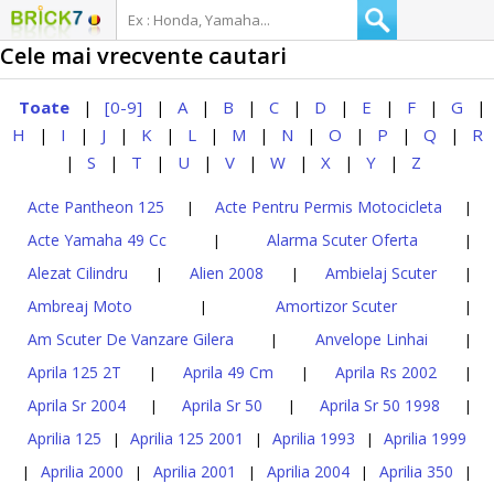
Cele mai vrecvente cautari
Toate
[0-9]
A
B
C
D
E
F
G
|
|
|
|
|
|
|
|
|
H
I
J
K
L
M
N
O
P
Q
R
|
|
|
|
|
|
|
|
|
|
S
T
U
V
W
X
Y
Z
|
|
|
|
|
|
|
|
Acte Pantheon 125
Acte Pentru Permis Motocicleta
|
|
Acte Yamaha 49 Cc
Alarma Scuter Oferta
|
|
Alezat Cilindru
Alien 2008
Ambielaj Scuter
|
|
|
Ambreaj Moto
Amortizor Scuter
|
|
Am Scuter De Vanzare Gilera
Anvelope Linhai
|
|
Aprila 125 2T
Aprila 49 Cm
Aprila Rs 2002
|
|
|
Aprila Sr 2004
Aprila Sr 50
Aprila Sr 50 1998
|
|
|
Aprilia 125
Aprilia 125 2001
Aprilia 1993
Aprilia 1999
|
|
|
Aprilia 2000
Aprilia 2001
Aprilia 2004
Aprilia 350
|
|
|
|
|