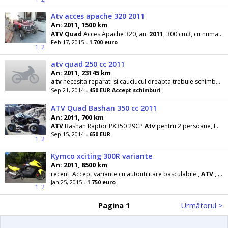
Atv acces apache 320 2011
An: 2011, 1500 km
ATV
Quad
Acces Apache 320, an.
2011
, 300 cm3, cu numai 1500 km, troliu, stare noua, recent adus
Feb 17, 2015
- 1.700 euro
1
2
atv quad 250 cc 2011
An: 2011, 23145 km
atv
necesita reparati si cauciucul dreapta trebuie schimbat moto 4 t 5 viteze si mansalier roti
Sep 21, 2014
- 450 EUR Accept schimburi
ATV Quad Bashan 350 cc 2011
An: 2011, 700 km
ATV
Bashan Raptor PX350 29CP
Atv
pentru 2 persoane, Inmatriculabil, motor Yamaha in 4 timpi
Sep 15, 2014
- 650 EUR
1
2
Kymco xciting 300R variante
An: 2011, 8500 km
recent. Accept variante cu autoutilitare basculabile ,
ATV
,
qu
Jan 25, 2015
- 1.750 euro
1
2
Pagina 1
Următorul >