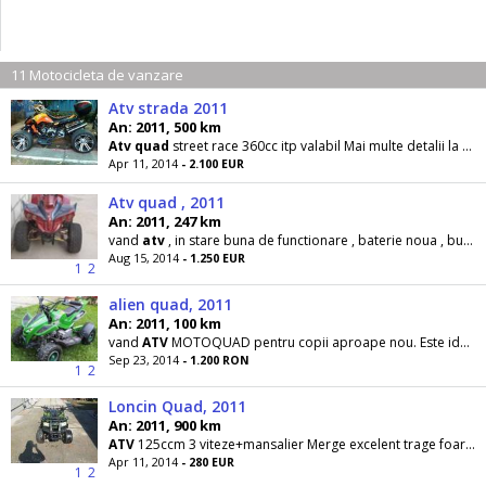
11 Motocicleta de vanzare
Atv strada 2011
An: 2011, 500 km
Atv
quad
street race 360cc itp valabil Mai multe detalii la tel
Apr 11, 2014
- 2.100 EUR
Atv quad , 2011
An: 2011, 247 km
vand
atv
, in stare buna de functionare , baterie noua , bujie noua , porneste la buton
Aug 15, 2014
- 1.250 EUR
1
2
alien quad, 2011
An: 2011, 100 km
vand
ATV
MOTOQUAD pentru copii aproape nou. Este ideal pentru copii pana in 10 ani sau 70kg
Sep 23, 2014
- 1.200 RON
1
2
Loncin Quad, 2011
An: 2011, 900 km
ATV
125ccm 3 viteze+mansalier Merge excelent trage foarte bine frane bune viteza max 80km\h
Apr 11, 2014
- 280 EUR
1
2