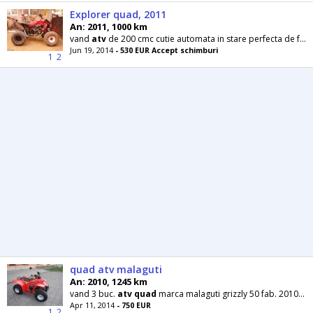
Explorer quad, 2011
An: 2011, 1000 km
vand
atv
de 200 cmc cutie automata in stare perfecta de functionare pornire la pedala si la automat
Jun 19, 2014
- 530 EUR Accept schimburi
1
2
quad atv malaguti
An: 2010, 1245 km
vand 3 buc.
atv
quad
marca malaguti grizzly 50 fab. 2010 750 eur. kymco kxr 50 fab. 2012 rac
Apr 11, 2014
- 750 EUR
1
2