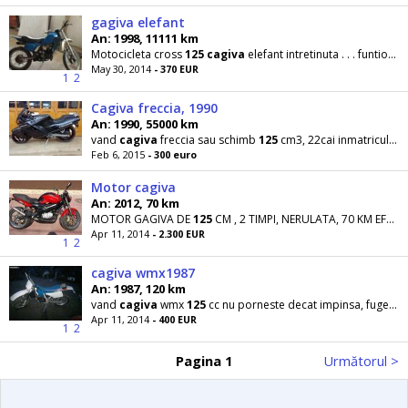
gagiva elefant
An: 1998, 11111 km
Motocicleta cross
125
cagiva
elefant intretinuta . . . funtioneaza foarte bine Pret negociabil
May 30, 2014
- 370 EUR
1
2
Cagiva freccia, 1990
An: 1990, 55000 km
vand
cagiva
freccia sau schimb
125
cm3, 22cai inmatriculat, stare buna
Feb 6, 2015
- 300 euro
Motor cagiva
An: 2012, 70 km
MOTOR GAGIVA DE
125
CM , 2 TIMPI, NERULATA, 70 KM EFECTUATI, DIN 2012
Apr 11, 2014
- 2.300 EUR
1
2
cagiva wmx1987
An: 1987, 120 km
vand
cagiva
wmx
125
cc nu porneste decat impinsa, fuge 120 km/ h.
Apr 11, 2014
- 400 EUR
1
2
Pagina 1
Următorul >