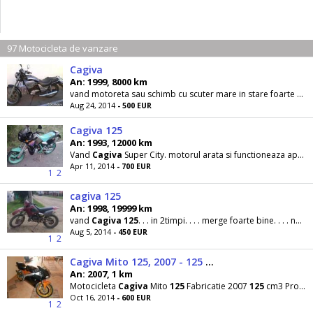
97 Motocicleta de vanzare
Cagiva
An: 1999, 8000 km
vand motoreta sau schimb cu scuter mare in stare foarte buna inmatriculata acte la zi motor de
Aug 24, 2014
- 500 EUR
Cagiva 125
An: 1993, 12000 km
Vand
Cagiva
Super City. motorul arata si functioneaza apsolut impecabil! inmatriculat in RO
Apr 11, 2014
- 700 EUR
1
2
cagiva 125
An: 1998, 19999 km
vand
Cagiva
125
. . . in 2timpi. . . . merge foarte bine. . . . nu are frana pespate ii lipsesc
Aug 5, 2014
- 450 EUR
1
2
Cagiva Mito 125, 2007 - 125 cm3 - Provenienta Italia
An: 2007, 1 km
Motocicleta
Cagiva
Mito
125
Fabricatie 2007
125
cm3 Provenienta Italia Stare foarte buna
Oct 16, 2014
- 600 EUR
1
2