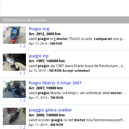
6 Motocicleta de vanzare
Piagio nrg
An: 2012, 2000 km
vand
piagio
nrg
motor
75cm3 cu acte.
cumparat
nou personal din it . cu alarma. cu pornire/ oprire
Apr 11, 2014
- 500 EUR
1
2
piagio zip
An: 1997, 163000 km
vand
piagio
zip 1997 stare foarte buna de functionare , set
m
Jul 15, 2014
- 700 RON Accept schimburi
1
2
Piagio liberty 4 timpi 2007
An: 2007, 10000 km
vand
piagio
liberty i n4 timpi i- am schimbat setul
motor
dar sa ars cdi- ul doar ala trbuie
Apr 11, 2014
- 700 RON
1
2
piaggio gilera stalker
An: 2000, 100000 km
vand scooter
piagio
cu set
motor
nou functioneaza perfect in stare buna . trebuie reparate
Apr 11, 2014
- 400 RON
1
2