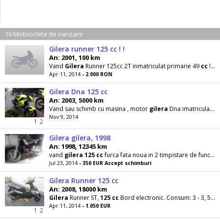
16 Motocicleta de vanzare
Gilera runner 125 cc ! !
An: 2001, 100 km
Vand
Gilera
Runner 125cc 2T inmatriculat primarie 49
cc
! ! ! Vopsit anul trecut !
Apr 11, 2014
- 2.000 RON
Gilera Dna 125 cc
An: 2003, 5000 km
Vand sau schimb cu masina , motor
gilera
Dna imatriculat pe primarie , se poate imatricula si
Nov 9, 2014
1
2
Gilera gilera, 1998
An: 1998, 12345 km
vand
gilera
125
cc
furca fata noua in 2 timpistare de funcionare recent adusa din italia pret 350
Jul 23, 2014
- 350 EUR Accept schimburi
Gilera Runner 125 cc
An: 2008, 18000 km
Gilera
Runner ST,
125
cc
Bord electronic. Consum: 3 - 3, 5/ 100km - in functie de stilul de mers
Apr 11, 2014
- 1.050 EUR
1
2