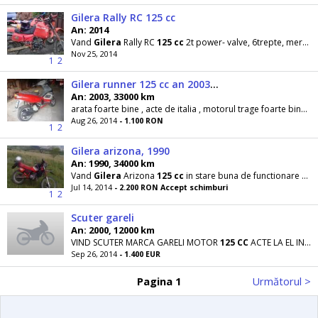
Gilera Rally RC 125 cc
An: 2014
Vand
Gilera
Rally RC
125
cc
2t power- valve, 6trepte, merge foarte bine, trage bine, ideala
Nov 25, 2014
1
2
Gilera runner 125 cc an 2003. . .
An: 2003, 33000 km
arata foarte bine , acte de italia , motorul trage foarte bine . . . - capacitate
Aug 26, 2014
- 1.100 RON
1
2
Gilera arizona, 1990
An: 1990, 34000 km
Vand
Gilera
Arizona
125
cc
in stare buna de functionare recent schimbat ulei lant si pinione
Jul 14, 2014
- 2.200 RON Accept schimburi
1
2
Scuter gareli
An: 2000, 12000 km
VIND SCUTER MARCA GARELI MOTOR
125
CC
ACTE LA EL INSTARE DE FUNCTIONARE IL DAU DIN PRONBLEME
Sep 26, 2014
- 1.400 EUR
Pagina 1
Următorul >