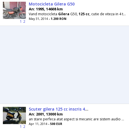
Motocicleta Gilera G50
An: 1995, 14608 km
Vand motocicleta
Gilera
G50,
125
cc
, cutie de viteza in 4 trepte, imatriculata.
May 31, 2014
- 1.200 RON
1
2
Scuter gilera 125 cc inscris 49 cc
An: 2001, 13000 km
an stare perfeca atat aspect si mecanic are sistem audio pe le scuterul se poate vedea la Pestisani
Apr 11, 2014
- 500 EUR
1
2