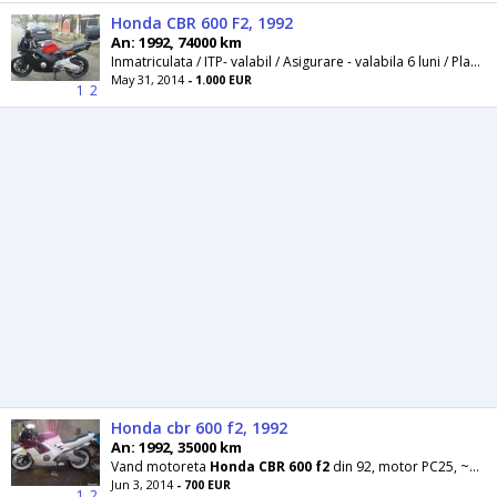
Honda CBR 600 F2, 1992
An: 1992, 74000 km
Inmatriculata / ITP- valabil / Asigurare - valabila 6 luni / Placute frana noi / Cauciucuri 80% / Ulei+filtru - schimb recent / Pret NEGOCIABIL
May 31, 2014
- 1.000 EUR
1
2
Honda cbr 600 f2, 1992
An: 1992, 35000 km
Vand motoreta
Honda
CBR
600
f2
din 92, motor PC25, ~100 cai, Acte OK (eu sunt proprietarul din acte
Jun 3, 2014
- 700 EUR
1
2