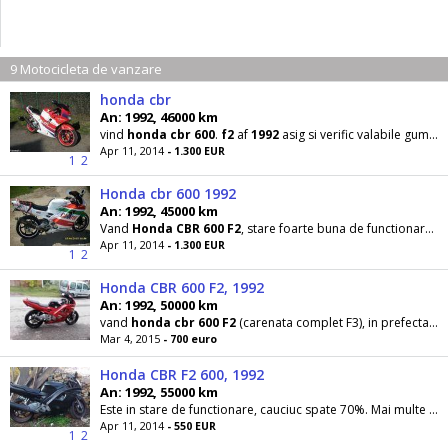
9 Motocicleta de vanzare
honda cbr
An: 1992, 46000 km
vind
honda
cbr
600
.
f2
af
1992
asig si verific valabile gume schimbate recent, semeringuri ulei
Apr 11, 2014
- 1.300 EUR
1
2
Honda cbr 600 1992
An: 1992, 45000 km
Vand
Honda
CBR
600
F2
, stare foarte buna de functionare, consumabile schimbate, kit de lant nou
Apr 11, 2014
- 1.300 EUR
1
2
Honda CBR 600 F2, 1992
An: 1992, 50000 km
vand
honda
cbr
600
F2
(carenata complet F3), in prefecta stare de functionare, ulei+filtru+bujii
Mar 4, 2015
- 700 euro
Honda CBR F2 600, 1992
An: 1992, 55000 km
Este in stare de functionare, cauciuc spate 70%. Mai multe informatii pe mail sau telefon. ITP valabil.
Apr 11, 2014
- 550 EUR
1
2