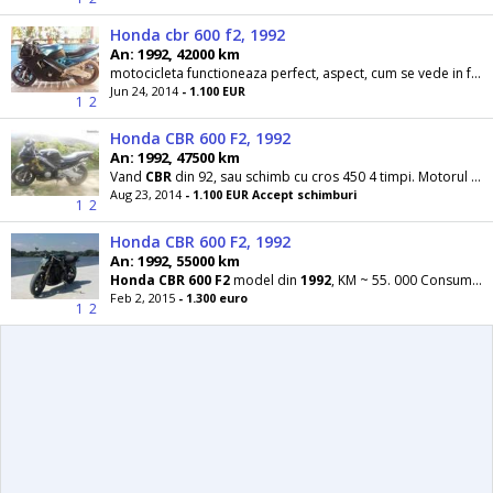
Honda cbr 600 f2, 1992
An: 1992, 42000 km
motocicleta functioneaza perfect, aspect, cum se vede in foto, consumabile skimbate, cauciucuri fata 45%. . spate 80%cei care doresc sa o vada ,...
Jun 24, 2014
- 1.100 EUR
1
2
Honda CBR 600 F2, 1992
An: 1992, 47500 km
Vand
CBR
din 92, sau schimb cu cros 450 4 timpi. Motorul este in stare buna, se accepta orice test
Aug 23, 2014
- 1.100 EUR Accept schimburi
1
2
Honda CBR 600 F2, 1992
An: 1992, 55000 km
Honda
CBR
600
F2
model din
1992
, KM ~ 55. 000 Consumabile schimbate anul trecut in august, placute
Feb 2, 2015
- 1.300 euro
1
2