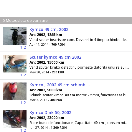
5 Motocicleta de vanzare
Kymco 49 cm, 2002
An: 2002, 1865 km
Vand scuter inscris pe com. Devesel in 4 timpi schimbu de ulei facut recent aspect placut
Apr 11, 2014
- 700 RON
1
2
Scuter kymco 49 cm 2002
An: 2002, 15000 km
Vand scuter kimko defect nu porneste datorita unui releu in rest scuteru este model nou cu mici defecte la carenaj pret 230 eur usor neg
May 30, 2014
- 230 EUR
1
2
Kymco , 2002 49 cm schimb cu drujba
An: 2002, 9000 km
Schimb scuter kimco
49
cm
motor 2 timpi, functioneaza bine trebuie curatat doar carburatorul k nu l
Mar 3, 2015
- 400 ron
1
2
Kymco Dink 50, 2002
An: 2002, 23000 km
Stare buna de functionare, Capacitate
49
cm
, consum mic, functionare ireprosabila, ii lipseste
Jun 27, 2014
- 1.300 RON
1
2