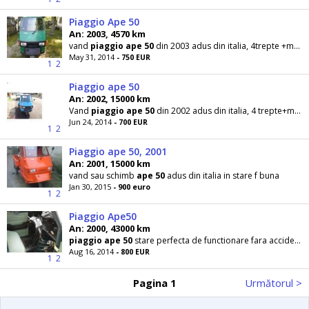
Piaggio Ape 50
An: 2003, 4570 km
vand
piaggio
ape
50
din 2003 adus din italia, 4trepte +marsarier in perfecta stare de functionare
May 31, 2014
- 750 EUR
1
2
Piaggio ape 50
An: 2002, 15000 km
Vand
piaggio
ape
50
din 2002 adus din italia, 4 trepte+marsarier obloane otel, lada de scule doua
Jun 24, 2014
- 700 EUR
1
2
Piaggio ape 50, 2001
An: 2001, 15000 km
vand sau schimb
ape
50
adus din italia in stare f buna
Jan 30, 2015
- 900 euro
1
2
Piaggio Ape50
An: 2000, 43000 km
piaggio
ape
50
stare perfecta de functionare fara accidente revizie facuta recent pret 800 Euro
Aug 16, 2014
- 800 EUR
1
2
Pagina 1
Următorul >