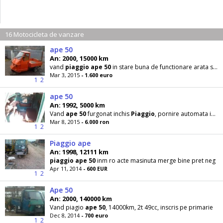
16 Motocicleta de vanzare
ape 50
An: 2000, 15000 km
vand
piaggio
ape
50
in stare buna de functionare arata si functioneaza f bine se poate inmatricula
Mar 3, 2015
- 1.600 euro
1
2
ape 50
An: 1992, 5000 km
Vand
ape
50
furgonat inchis
Piaggio
, pornire automata in conditii foarte bune, revizionat complet
Mar 8, 2015
- 6.000 ron
1
2
Piaggio ape
An: 1998, 12111 km
piaggio
ape
50
inm ro acte masinuta merge bine pret neg
Apr 11, 2014
- 600 EUR
1
2
Ape 50
An: 2000, 140000 km
Vand piagio
ape
50
, 14000km, 2t 49cc, inscris pe primarie
Dec 8, 2014
- 700 euro
1
2