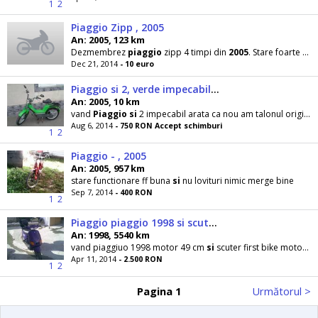
1
2
Piaggio Zipp , 2005
An: 2005, 123 km
Dezmembrez
piaggio
zipp 4 timpi din
2005
. Stare foarte buna
Dec 21, 2014
- 10 euro
Piaggio si 2, verde impecabil 2005, recent adus, acte
An: 2005, 10 km
vand
Piaggio
si
2 impecabil arata ca nou am talonul original italia se poate inmatricula motrul
Aug 6, 2014
- 750 RON Accept schimburi
1
2
Piaggio - , 2005
An: 2005, 957 km
stare functionare ff buna
si
nu lovituri nimic merge bine
Sep 7, 2014
- 400 RON
1
2
Piaggio piaggio 1998 si scuter firs bike 2005
An: 1998, 5540 km
vand piaggiuo 1998 motor 49 cm
si
scuter first bike motor 49 cm stare buna de functionare acte in
Apr 11, 2014
- 2.500 RON
1
2
Pagina 1
Următorul >