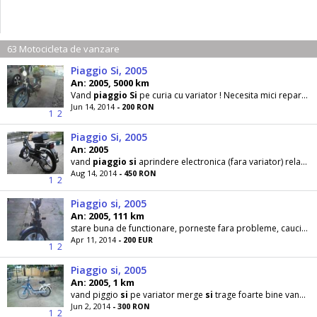
63 Motocicleta de vanzare
Piaggio Si, 2005
An: 2005, 5000 km
Vand
piaggio
Si
pe curia cu variator ! Necesita mici reparati .
Jun 14, 2014
- 200 RON
1
2
Piaggio Si, 2005
An: 2005
vand
piaggio
si
aprindere electronica (fara variator) relantiul mai trebuie putin reglat in rest
Aug 14, 2014
- 450 RON
1
2
Piaggio si, 2005
An: 2005, 111 km
stare buna de functionare, porneste fara probleme, cauciucuri stare buna
Apr 11, 2014
- 200 EUR
1
2
Piaggio si, 2005
An: 2005, 1 km
vand piggio
si
pe variator merge
si
trage foarte bine vand urgent mai multe detali la tell pret
Jun 2, 2014
- 300 RON
1
2