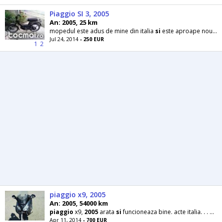
Piaggio SI 3, 2005
An: 2005, 25 km
mopedul este adus de mine din italia
si
este aproape nou il vand pentru ca eu plec din nou
Jul 24, 2014
- 250 EUR
1
2
piaggio x9, 2005
An: 2005, 54000 km
piaggio
x9,
2005
arata
si
funcioneaza bine. acte italia. . . mai multe detalii la tel.
Apr 11, 2014
- 700 EUR