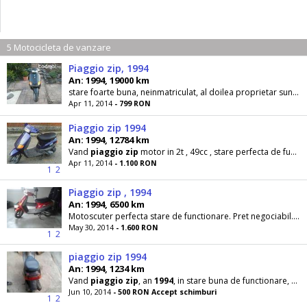
5 Motocicleta de vanzare
Piaggio zip, 1994
An: 1994, 19000 km
stare foarte buna, neinmatriculat, al doilea proprietar sunt eu, fara accidente, racire aer. negociabil. .
Apr 11, 2014
- 799 RON
Piaggio zip 1994
An: 1994, 12784 km
Vand
piaggio
zip
motor in 2t , 49cc , stare perfecta de functionare, porneste la prima pedala fara
Apr 11, 2014
- 1.100 RON
1
2
Piaggio zip , 1994
An: 1994, 6500 km
Motoscuter perfecta stare de functionare. Pret negociabil. Foto real. Adus recent din Germania. Detalii la O728. 62. 24. 99 sau O76O. 14. 39. 38
May 30, 2014
- 1.600 RON
1
2
piaggio zip 1994
An: 1994, 1234 km
Vand
piaggio
zip
, an
1994
, in stare buna de functionare, pornire la pedala si foarte multe piese
Jun 10, 2014
- 500 RON Accept schimburi
1
2