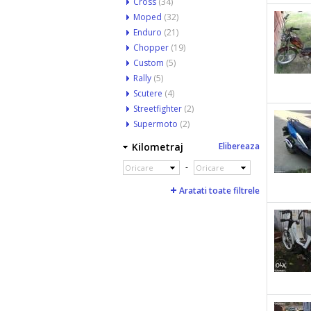
Cross
(34)
Moped
(32)
Enduro
(21)
Chopper
(19)
Custom
(5)
Rally
(5)
Scutere
(4)
Streetfighter
(2)
Supermoto
(2)
Kilometraj
Elibereaza
-
Oricare
Oricare
Aratati toate filtrele