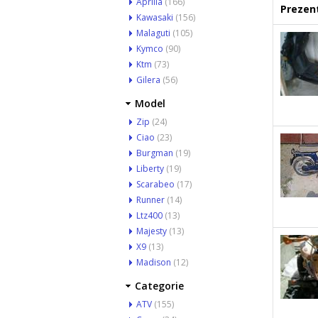
Aprilia
(166)
Prezent
Kawasaki
(156)
Malaguti
(105)
Kymco
(90)
Ktm
(73)
Gilera
(56)
Model
Zip
(24)
Ciao
(23)
Burgman
(19)
Liberty
(19)
Scarabeo
(17)
Runner
(14)
Ltz400
(13)
Majesty
(13)
X9
(13)
Madison
(12)
Categorie
ATV
(155)