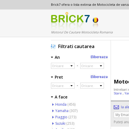
Brick7 ofera o lista extinsa de Motocicleta de van
Motorul De Cautare Motocicleta Romania
Filtrati cautarea
An
Elibereaza
-
Oricare
Oricare
Pret
Elibereaza
Motoc
-
Oricare
Oricare
Intrebari 
Stare
,
Ya
A face
Honda
(456)
Ia al
Yamaha
(307)
Piaggio
(273)
Puteți an
Suzuki
(253)