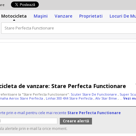
zare
Motocicleta
Maşini
Vanzare
Proprietati
Locuri De M
icleta de vanzare:
Stare Perfecta Functionare
referitoare la "Stare Perfecta Functionare":
Scuter Stare De Functionare
,
Super Scu
maha Aerox Stare Perfecta
,
Linhai 300 4X4 Stare Perfecta
,
Atv Star Bmw
, ...
Vezi m
erte prin e-mail pentru cele mai recente
Stare Perfecta Functionare
ula alertele prin e-mail la orice moment.