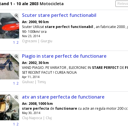
and 1 - 10 ale 2803
Motocicleta
Scuter stare perfect functionabil
An: 2000, 90 km
Scuter Utilizat
stare
perfect
functionabil
, an fabricatie 2000 ,
90- 100km/ ora
Nov 23, 2014
Ogrezeni | Giurgiu
1
2
Piagio in stare perfect de functionare
An: 2002, 30 km
VAND PIAGIO. PE VARIATOR , ELECRONIC IN
STARE
PERFECT
DE
F
SET RECENT FACUT ! CUREA NOUA
Apr 11, 2014
Giulvaz | Timiş
1
2
atv an stare perfecta de functionare
An: 2008, 1000 km
stare
perfecta
de
functionare
cu acte an regula motor 200 cc
May 30, 2014
Cluj-Napoca | Cluj
1
2