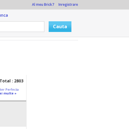
Al meu Brick7
Inregistrare
unca
Total : 2803
ter Perfecta
ai multe »