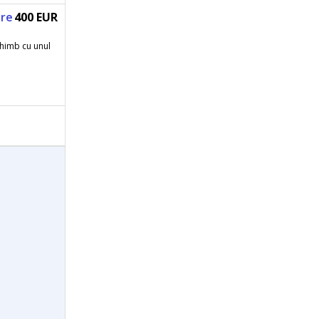
are
400 EUR
himb cu unul