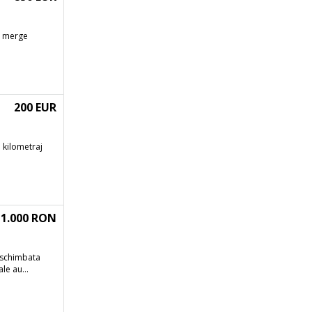
l merge
200 EUR
. kilometraj
1.000 RON
e schimbata
le au...