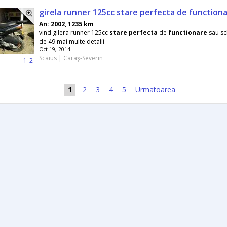
girela runner 125cc stare perfecta de function
An: 2002, 1235 km
vind gilera runner 125cc
stare
perfecta
de
functionare
sau sc
de 49 mai multe detalii
Oct 19, 2014
Scaius | Caraş-Severin
1
2
1
2
3
4
5
Urmatoarea