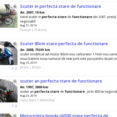
Scuter in perfecta stare de functionare
An: 2007, 10 km
Vand scuter in
perfecta
stare
de
functionare
din 2007, pretul
negociabil
Aug 13, 2014
Ploieşti | Prahova
Scuter 80cm stare perfecta de functionare
An: 2008, 75341 km
scuter modificat set motor 80cm nou carburator 17mm nou varia
noua baterie noua numarul de new york este pus pentru dizain nu 
Aug 14, 2014
Brăila | Brăila
1
2
scuter an perfecta stare de functionare
An: 1997, 2000 km
scuter an
perfecta
stare
de
functionare
, pret 400 lei negocia
Aug 24, 2014
Vanju Mare | Mehedinţi
1
2
Motocicleta honda cb500 stare perfecta de