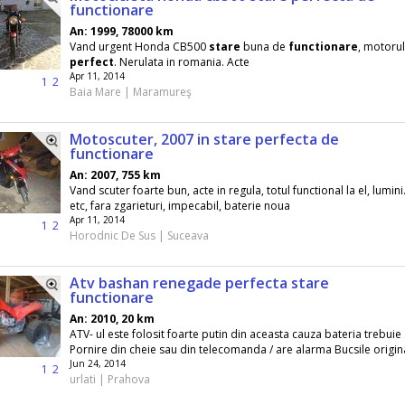
functionare
An: 1999, 78000 km
Vand urgent Honda CB500
stare
buna de
functionare
, motoru
perfect
. Nerulata in romania. Acte
Apr 11, 2014
1
2
Baia Mare | Maramureş
Motoscuter, 2007 in stare perfecta de
functionare
An: 2007, 755 km
Vand scuter foarte bun, acte in regula, totul functional la el, lumini
etc, fara zgarieturi, impecabil, baterie noua
Apr 11, 2014
1
2
Horodnic De Sus | Suceava
Atv bashan renegade perfecta stare
functionare
An: 2010, 20 km
ATV- ul este folosit foarte putin din aceasta cauza bateria trebui
Pornire din cheie sau din telecomanda / are alarma Bucsile origina
Jun 24, 2014
1
2
urlati | Prahova