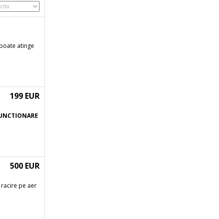
 poate atinge
199 EUR
UNCTIONARE
500 EUR
 racire pe aer