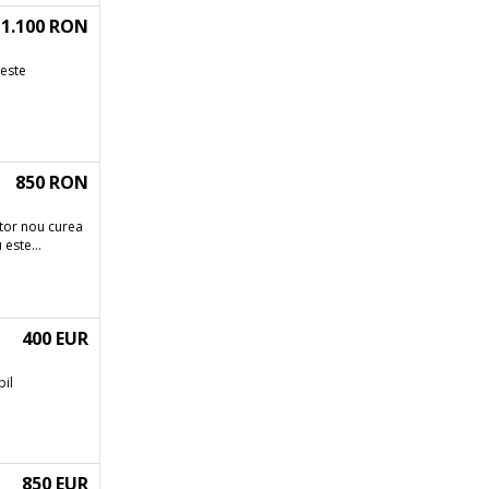
1.100 RON
 este
850 RON
tor nou curea
este...
400 EUR
bil
850 EUR