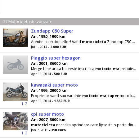
77 Motocicleta de vanzare
Zundapp C50 Super
An: 1980, 1000 km
Atentie colectionarilor! Vand
motocicleta
Zundapp C50
Su
Jul 1, 2014
- 2.000 EUR
Piaggio super hexagon
An: 2001, 36000 km
Merge bine arata bineeste inscris ca
motocicleta
trebuie facuta verificarea si asigurarea si
Apr 11, 2014
- 500 EUR
kawasaki super moto
An: 1995, 20000 km
Proprietar vand sau variante
motocicleta
super
moto kawasaki 500cm inmaticulata anvelope si
Apr 11, 2014
- 1.550 EUR
1
2
cpi super moto
An: 2007, 3000 km
motocicleta
necesita aprindere care lipseste o parte din toba de esapament compresia foarte buna e
Jan 7, 2015
- 390 euro
1
2