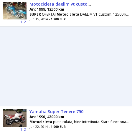
Motocicleta daelim vt custom
An: 1999, 12500 km
SUPER
OFERTA!
Motocicleta
DAELIM VT Custom. 12500 km REALI An fabricatie 1999 Import GERMANIA Acte
Jun 15, 2014
- 1.200 EUR
1
2
Yamaha Super Tenere 750
An: 1990, 43000 km
Motocicleta
putin rulata, bine intretinuta. Stare functionala si optica foarte buna.
Jun 22, 2014
- 1.000 EUR
1
2