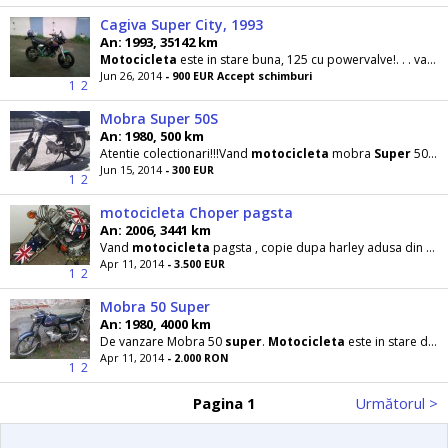
Cagiva Super City, 1993
An: 1993, 35142 km
Motocicleta
este in stare buna, 125 cu powervalve!. . . variante si cu masina inmatriculata!
Jun 26, 2014
- 900 EUR Accept schimburi
1
2
Mobra Super 50S
An: 1980, 500 km
Atentie colectionari!!!Vand
motocicleta
mobra
Super
50, stare perfecta, nu a fost rulata, acte
Jun 15, 2014
- 300 EUR
1
2
motocicleta Choper pagsta
An: 2006, 3441 km
Vand
motocicleta
pagsta , copie dupa harley adusa din australia , imatriculata in romania cu actele
Apr 11, 2014
- 3.500 EUR
1
2
Mobra 50 Super
An: 1980, 4000 km
De vanzare Mobra 50
super
.
Motocicleta
este in stare de functionare, este completa
Apr 11, 2014
- 2.000 RON
1
2
Pagina 1
Următorul >