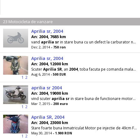
23 Motocicleta de vanzare
Aprilia sr, 2004
An: 2004, 7685 km
vand
aprilia
sr
in stare buna cu un defect la carburator nu este lovit
Dec 2, 2014
- 750 ron
Aprilia sr, 2004
An: 2004, 12000 km
Scuter
Aprilia
SR
, an
2004
, toba facuta pe comanda malagutti, 49cm cubi, arata ca noua, 2locuri
Aug 6, 2014
- 500 EUR
1
2
aprilia sr 2004
An: 2004, 19000 km
vind scuter
aprilia
sr
in stare buna de functionare motorzare suzuki pe injectie mai multe detalii
Mar 7, 2015
- 200 euro
1
2
Aprilia SR, 2004
An: 2004, 23000 km
Stare foarte buna Inmatriculat Motor pe injectie de 49cm Fara accidente
May 30, 2014
- 1.900 RON
1
2