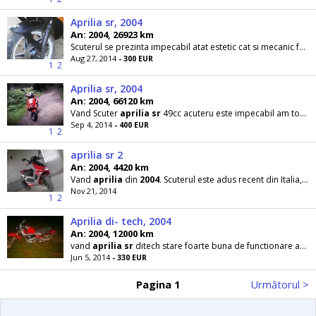
Aprilia sr, 2004
An: 2004, 26923 km
Scuterul se prezinta impecabil atat estetic cat si mecanic fara defecte ascunse nu accept schimburi mai multe detalii la tel accept orice test
Aug 27, 2014
- 300 EUR
1
2
Aprilia sr, 2004
An: 2004, 66120 km
Vand Scuter
aprilia
sr
49cc acuteru este impecabil am toate actele necesare . . adus din italia
Sep 4, 2014
- 400 EUR
1
2
aprilia sr 2
An: 2004, 4420 km
Vand
aprilia
din
2004
. Scuterul este adus recent din Italia, cu acte. Este in stare foarte buna
Nov 21, 2014
1
2
Aprilia di- tech, 2004
An: 2004, 12000 km
vand
aprilia
sr
ditech stare foarte buna de functionare accept orice test. . . viteza maxima 95km\h
Jun 5, 2014
- 330 EUR
Pagina 1
Următorul >