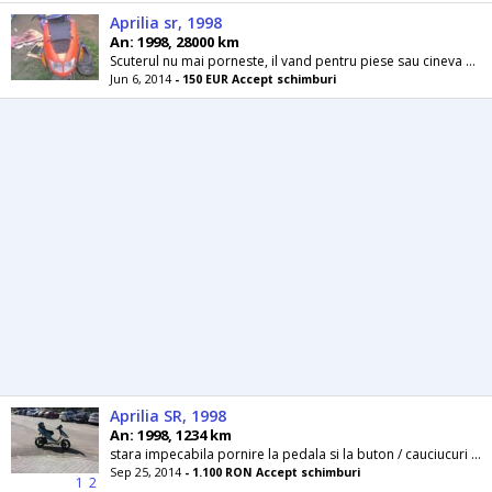
Aprilia sr, 1998
An: 1998, 28000 km
Scuterul nu mai porneste, il vand pentru piese sau cineva care vrea sail repare. Carenele nu sunt sparte cat timp a fost la mine a mers fara
Jun 6, 2014
- 150 EUR Accept schimburi
Aprilia SR, 1998
An: 1998, 1234 km
stara impecabila pornire la pedala si la buton / cauciucuri 90%/ acte de italia si inmatriculat pe primarie + asigurare facuta si valabila inca 5...
Sep 25, 2014
- 1.100 RON Accept schimburi
1
2