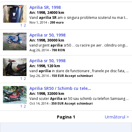
Aprilia SR, 1998
An: 1998, 24000 km
Vand
aprilia
SR
am o singura problema scuterul nu mai trage cum trebuie la plecare din cauza k e
Nov 1, 2014
- 200 euro
1
2
Aprilia sr 50, 1998
An: 1998, 30000 km
vand urgent
aprilia
sr50 . . cu racire pe aer . cilindru original . kit xenon etc mai multe det
Aug 26, 2014
- 700 RON
Aprilia sr 50, 1998
An: 1998, 120 km
vand
aprilia
in stare de functionare , franele pe disc fata, spate, acte in regula . aspectul fizic
Sep 26, 2014
- 150 EUR Accept schimburi
1
2
Aprilia SR50 / Schimb cu telefon
An: 1998, 32000 km
Vand scuter
Aprilia
sr
50 sau schimb cu telefon Samsung Galaxy S4 sau Iphone 5 ambele
Oct 14, 2014
- 350 EUR Accept schimburi
1
2
Pagina 1
Următorul >