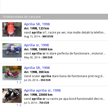
16 Motocicleta de vanzare
Aprilia SR, 1998
An: 1998, 123 km
vand
aprilia
sr1, racire pe aer, mai multe detalii la telefon, pretul este negociabil, sau schimb
Aug 15, 2014
- 900 RON
Aprilia sr, 1998
An: 1998, 10000 km
vand
aprilia
sr
in stare perfecta de functionare , motorul trage bine , functioneaza tot la el, in
May 30, 2014
- 300 EUR
1
2
Aprilia SR, 1998
An: 1998, 300 km
Vand scuter
aprilia
stare buna de functionare pret neg detali la tel
Jul 26, 2014
- 350 EUR
1
2
Aprilia aprilia sr, 1998
An: 1998, 23000 km
vand
aprilia
sr
cu racire pe apa bord functionabil deci indica tot si pornire la buton
Jul 5, 2014
- 750 EUR
1
2